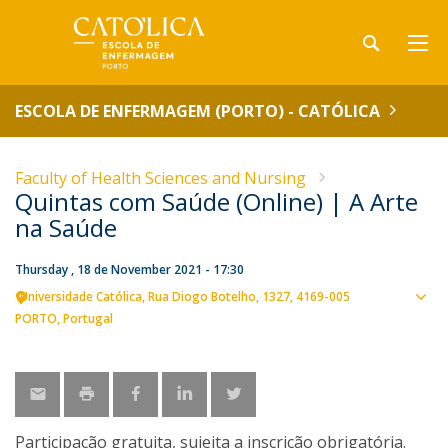
ESCOLA DE ENFERMAGEM (PORTO) - CATÓLICA
Faculty of Health Sciences and Nursing
Quintas com Saúde (Online) | A Arte
na Saúde
Thursday , 18 de November 2021 - 17:30
Universidade Católica
Rua Diogo Botelho, 1327
4169-005
Sho
PORTO
Portugal
map
Participação gratuita, sujeita a inscrição obrigatória.