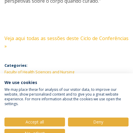
perspetivas sobre o corpo quando curado."
Veja aqui todas as sessões deste Ciclo de Conferências
»
Categories:
Faculty of Health Sciences and Nursing
We use cookies
LATEST NEWS
We may place these for analysis of our visitor data, to improve our
website, show personalised content and to give you a great website
experience. For more information about the cookies we use open the
settings.
Privacy Policy
Terms & Conditions
Rights of Data Subjects
Accept all
Deny