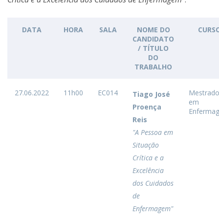
DATA
HORA
SALA
NOME DO
CURS
CANDIDATO
/ TÍTULO
DO
TRABALHO
27.06.2022
11h00
EC014
Mestrad
Tiago José
em
Proença
Enferma
Reis
"A Pessoa em
Situação
Crítica e a
Excelência
dos Cuidados
de
Enfermagem"