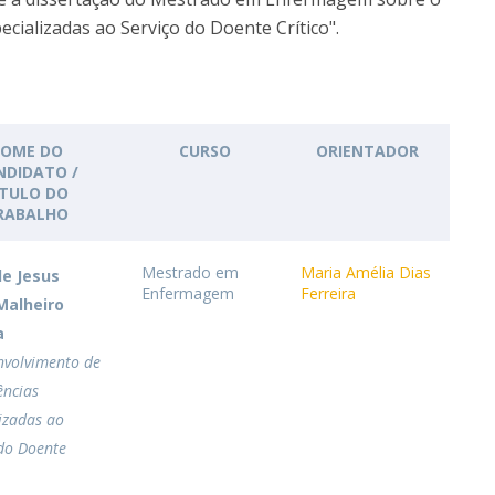
News
ializadas ao Serviço do Doente Crítico".
Católica Nursing Talks 2026
Faces & Facts
ESEnfIC
H
Recrutamentos
e
C
OME DO
CURSO
ORIENTADOR
NDIDATO /
ÍTULO DO
a
RABALHO
Mestrado em
Maria Amélia Dias
de Jesus
Enfermagem
Ferreira
Malheiro
a
nvolvimento de
ncias
izadas ao
 do Doente