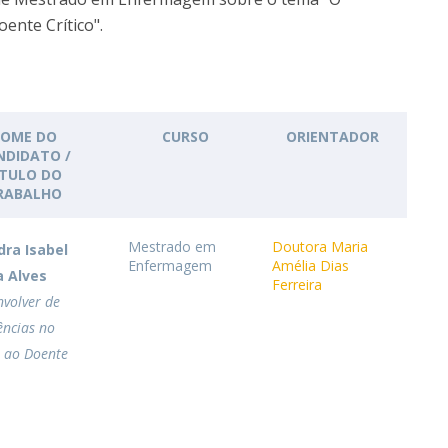
News
ente Crítico".
Católica Nursing Talks 2026
Faces & Facts
ESEnfIC
H
Recrutamentos
e
C
OME DO
CURSO
ORIENTADOR
NDIDATO /
ÍTULO DO
a
RABALHO
Mestrado em
Doutora Maria
dra Isabel
Enfermagem
Amélia Dias
a Alves
Ferreira
nvolver de
ncias no
 ao Doente