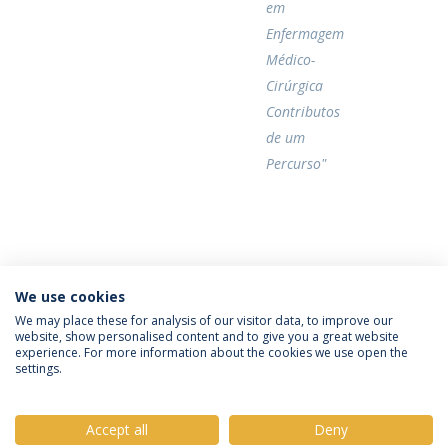
em
Enfermagem
Médico-
Cirúrgica
Contributos
de um
Percurso"
Categories:
We use cookies
Mestrado em Enfermagem
Provas Públicas
We may place these for analysis of our visitor data, to improve our
website, show personalised content and to give you a great website
experience. For more information about the cookies we use open the
settings.
Privacy Policy
Terms & Conditions
Rights of Data Subjects
Accept all
Deny