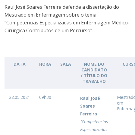
Raul José Soares Ferreira defende a dissertação do
Mestrado em Enfermagem sobre o tema
"Competências Especializadas em Enfermagem Médico-
Cirúrgica Contributos de um Percurso".
DATA
HORA
SALA
NOME DO
CURS
CANDIDATO
/ TÍTULO DO
TRABALHO
28.05.2021
09h30
Mestrad
Raul José
em
Soares
Enferma
Ferreira
"Competências
Especializadas