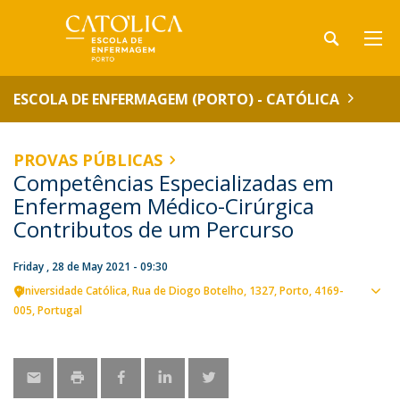
ESCOLA DE ENFERMAGEM (PORTO) - CATÓLICA
PROVAS PÚBLICAS
Competências Especializadas em
Enfermagem Médico-Cirúrgica
Contributos de um Percurso
Friday , 28 de May 2021 - 09:30
Universidade Católica
Rua de Diogo Botelho, 1327
Porto
4169-
Sho
005
Portugal
map