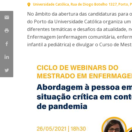
Student Ombudsman
Universidade Católica
Rua de Diogo Botelho 1327
Porto
P
Mestrado em Enfermagem de Reabilitação
No âmbito da abertura das candidaturas para 
Mestrado em Enfermagem de Saúde Infantil e
Partnerships
do Porto da Universidade Católica organiza um
Pediátrica
diferentes temáticas e desafios da atualidade,
Mestrado em Enfermagem Médico-Cirúrgica na área d
National
Enfermagem (enfermagem comunitária, enferm
Enfermagem à Pessoa em Situação Crítica
Internacionais
infantil a pediátrica) e divulgar o Curso de Mest
Mestrado em Enfermagem Comunitária na área de
Enfermagem de Saúde Comunitária e de Saúde Públic
Mestrado em Regeneração e Viabilidade Tecidular