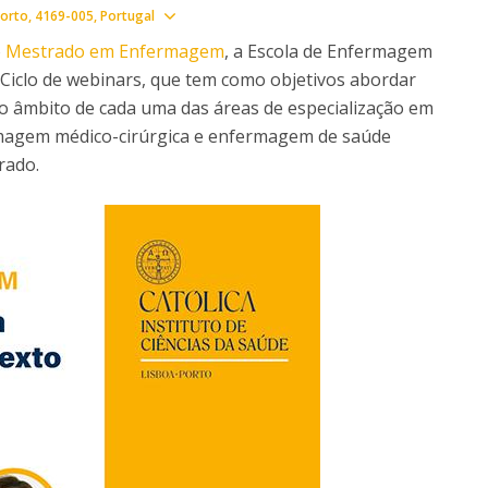
News
Show map
orto
4169-005
Portugal
Católica Nursing Talks 2026
Faces & Facts
o
Mestrado em Enfermagem
, a Escola de Enfermagem
ESEnfIC
H
 Ciclo de webinars, que tem como objetivos abordar
Recrutamentos
 no âmbito de cada uma das áreas de especialização em
e
C
agem médico-cirúrgica e enfermagem de saúde
rado.
a