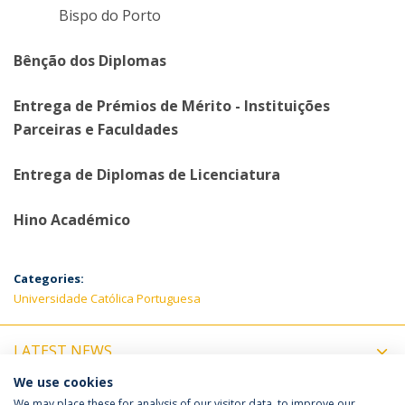
Bispo do Porto
Bênção dos Diplomas
Entrega de Prémios de Mérito - Instituições
Parceiras e Faculdades
Entrega de Diplomas de Licenciatura
Hino Académico
Categories:
Universidade Católica Portuguesa
LATEST NEWS
We use cookies
UPCOMING EVENTS
We may place these for analysis of our visitor data, to improve our