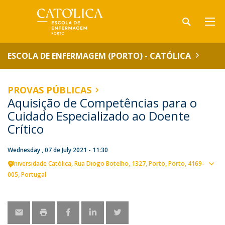
ESCOLA DE ENFERMAGEM (PORTO) - CATÓLICA
PROVAS PÚBLICAS
Aquisição de Competências para o
Cuidado Especializado ao Doente
Crítico
Wednesday , 07 de July 2021 - 11:30
Universidade Católica
Rua Diogo Botelho, 1327
Porto
Porto
4169-
Sho
005
Portugal
map