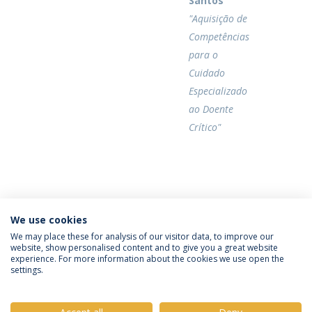
Santos
"Aquisição de
Competências
para o
Cuidado
Especializado
ao Doente
Crítico"
Categories:
We use cookies
Mestrado em Enfermagem
Provas Públicas
We may place these for analysis of our visitor data, to improve our
website, show personalised content and to give you a great website
experience. For more information about the cookies we use open the
settings.
Privacy Policy
Terms & Conditions
Rights of Data Subjects