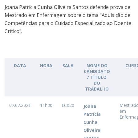
Joana Patrícia Cunha Oliveira Santos defende prova de
Mestrado em Enfermagem sobre o tema "Aquisição de
Competências para o Cuidado Especializado ao Doente
Crítico".
DATA
HORA
SALA
NOME DO
CURS
CANDIDATO
/ TÍTULO
DO
TRABALHO
07.07.2021
11h30
EC020
Mestrad
Joana
em
Patrícia
Enferma
Cunha
Oliveira