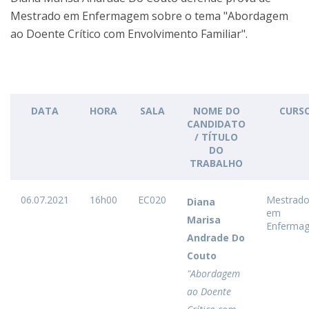
Mestrado em Enfermagem sobre o tema "Abordagem
ao Doente Crítico com Envolvimento Familiar".
DATA
HORA
SALA
NOME DO
CURS
CANDIDATO
/ TÍTULO
DO
TRABALHO
06.07.2021
16h00
EC020
Mestrad
Diana
em
Marisa
Enferma
Andrade Do
Couto
"Abordagem
ao Doente