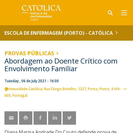
ESCOLA DE ENFERMAGEM (PORTO) - CATÓLICA
PROVAS PÚBLICAS
Abordagem ao Doente Crítico com
Envolvimento Familiar
Tuesday , 06 de July 2021 - 16:00
Universidade Católica
Rua Diogo Botelho, 1327
Porto
Porto
4169-
Sho
005
Portugal
map
Diana Marisa Andrade Do Couto defende prova de